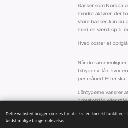
Banker som Nordea og 
mindre aktører, der t
store banker, kan du 
med en værdi op til én
Hvad koster et boligl
Når du sammenligner b
tilbyder vi lån, hvor 
per måned. Efter skat
Låntyperne varierer a
annuitetslån eller stå
løbetid for at skabe m
Dette websted bruger cookies for at sikre en korrekt funktion, s
bedst mulige brugeroplevelse.