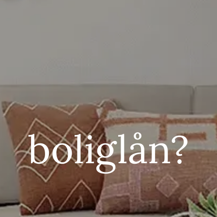
boliglån?