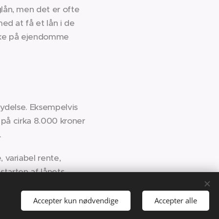
lån, men det er ofte
ed at få et lån i de
tærke på ejendomme
 ydelse. Eksempelvis
 på cirka 8.000 kroner
.
 variabel rente,
starten af lånets
Accepter kun nødvendige
Accepter alle