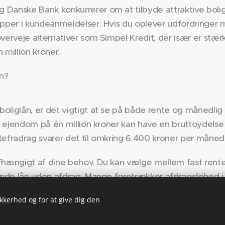
Danske Bank konkurrerer om at tilbyde attraktive bolig
opper i kundeanmeldelser. Hvis du oplever udfordringer m
overveje alternativer som Simpel Kredit, der især er s
 million kroner.
ån?
oliglån, er det vigtigt at se på både rente og månedlig
en ejendom på én million kroner kan have en bruttoydelse
tefradrag svarer det til omkring 6.400 kroner per måned
fhængigt af dine behov. Du kan vælge mellem fast rente,
ende lån uden afdrag. Mange foretrækker afdragsfrihed i 
ere økonomisk fleksibilitet.
ikkerhed og for at give dig den